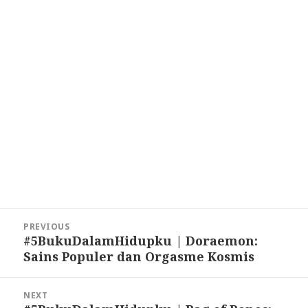
Post
PREVIOUS
navigation
#5BukuDalamHidupku | Doraemon:
Previous
Sains Populer dan Orgasme Kosmis
post:
NEXT