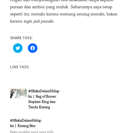
ringan dan menyenangkan bila dilakukan tanpa kepura-
puraan dan ambisi yang muluk. Seharusnya saya tetap
seperti itu;
menulis karena memang senang menulis, bukan
karena
ingin jadi penulis
.
SHARE THIS:
C
C
l
l
i
i
c
c
k
k
LIKE THIS:
t
t
o
o
s
s
h
h
a
a
r
r
e
e
#5BukuDalamHidup
o
o
ku | Bag of Bones:
n
n
T
F
Stephen King dan
w
a
Tanda Kurung
i
c
t
e
t
b
e
o
#5BukuDalamHidup
r
o
ku | Kerang Biru
(
k
O
(
Buku terakhir yang saya pilih