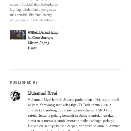
p
O
untuk #5BukuDalamHidupku ini
e
p
lagi-lagi adalah buku yang saya
n
e
s
n
tulis sendiri. Bila buku ketiga
i
s
yang saya pilih adalah sebuah
n
i
novel, kali ini buku yang akan
n
n
e
n
saya ceritakan adalah sebuah
#5BukuDalamHidup
w
e
buku kumpulan puisi. Kelas satu
w
w
ku Goosebumps:
i
w
SMA, saya benar-benar duduk di
Misteri Anjing
n
i
pojok dunia. Ruang kelas saya
d
Hantu
n
berada di…
o
d
w
o
)
w
)
PUBLISHED BY
Muhamad Rivai
Muhamad Rivai lahir di Jakarta pada tahun 1988, tapi pindah
ke kota Karawang saat kelas tiga SD. Pada tahun 2006 ia
pindah ke Bandung untuk mengikuti kuliah di FSRD ITB.
Setelah lulus, ia pulang kembali ke Jakarta untuk menekuni
dunia tulis-menulis sambil mencari nafkah sebagai pekerja.
Tulisan-tulisannya berupa cerpen dan puisi selama ini dimuat