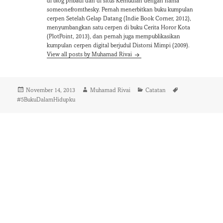
di blog pribadi dan di situs Kemudian dengan nama
someonefromthesky. Pernah menerbitkan buku kumpulan
cerpen Setelah Gelap Datang (Indie Book Corner, 2012),
menyumbangkan satu cerpen di buku Cerita Horor Kota
(PlotPoint, 2013), dan pernah juga mempublikasikan
kumpulan cerpen digital berjudul Distorsi Mimpi (2009).
View all posts by Muhamad Rivai
Posted
Author
Categories
Tags
November 14, 2013
Muhamad Rivai
Catatan
on
#5BukuDalamHidupku