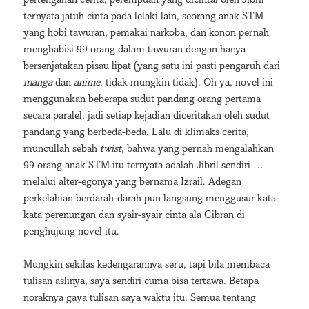
pertengahan cerita, perempuan yang dicintai oleh Jibril
ternyata jatuh cinta pada lelaki lain, seorang anak STM
yang hobi tawuran, pemakai narkoba, dan konon pernah
menghabisi 99 orang dalam tawuran dengan hanya
bersenjatakan pisau lipat (yang satu ini pasti pengaruh dari
manga
dan
anime
, tidak mungkin tidak). Oh ya, novel ini
menggunakan beberapa sudut pandang orang pertama
secara paralel, jadi setiap kejadian diceritakan oleh sudut
pandang yang berbeda-beda. Lalu di klimaks cerita,
muncullah sebah
twist
, bahwa yang pernah mengalahkan
99 orang anak STM itu ternyata adalah Jibril sendiri …
melalui alter-egonya yang bernama Izrail. Adegan
perkelahian berdarah-darah pun langsung menggusur kata-
kata perenungan dan syair-syair cinta ala Gibran di
penghujung novel itu.
Mungkin sekilas kedengarannya seru, tapi bila membaca
tulisan aslinya, saya sendiri cuma bisa tertawa. Betapa
noraknya gaya tulisan saya waktu itu. Semua tentang