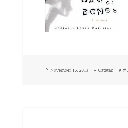
Posted
Categories
T
November 15, 2013
Catatan
#
on