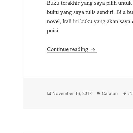
Buku terakhir yang saya pilih untu
buku yang saya tulis sendiri. Bila b
novel, kali ini buku yang akan say
puisi.
#5BukuDalamHidu
Continue reading
Posted
Categories
T
November 16, 2013
Catatan
#
on