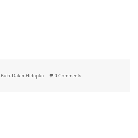
ags
5BukuDalamHidupku
0 Comments