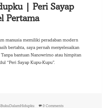
pku | Peri Sayap
l Pertama
lum manusia memiliki peradaban modern
sih bertahta, saya pernah menyelesaikan
. Tanpa bantuan Nanowrimo atau himpitan
udul “Peri Sayap Kupu-Kupu”.
pku | Peri Sayap Kupu-Kupu, Novel Pertama
ags
5BukuDalamHidupku
0 Comments