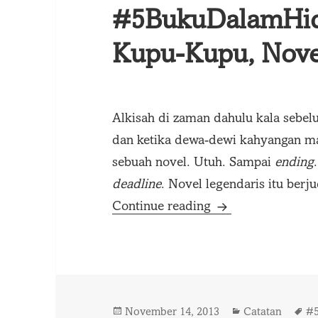
#5BukuDalamHidu
Kupu-Kupu, Nove
Alkisah di zaman dahulu kala sebe
dan ketika dewa-dewi kahyangan ma
sebuah novel. Utuh. Sampai
ending
deadline
. Novel legendaris itu berj
#5BukuDalamHidu
Continue reading
Posted
Categories
T
November 14, 2013
Catatan
#