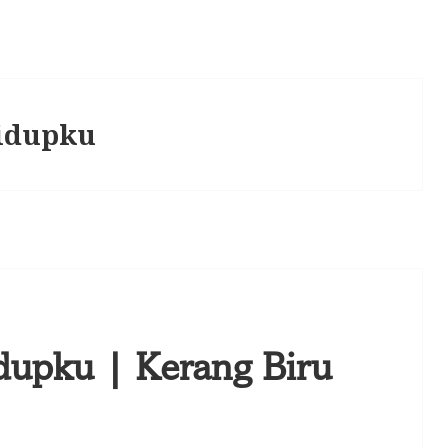
idupku
upku | Kerang Biru