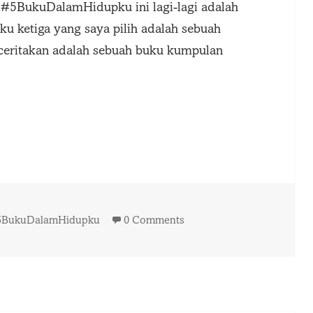
k #5BukuDalamHidupku ini lagi-lagi adalah
uku ketiga yang saya pilih adalah sebuah
a ceritakan adalah sebuah buku kumpulan
pku | Kerang Biru
ags
5BukuDalamHidupku
0 Comments