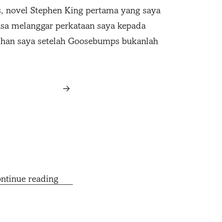
s, novel Stephen King pertama yang saya
ksa melanggar perkataan saya kepada
ihan saya setelah Goosebumps bukanlah
#5BukuDalamHidupku | Bag of Bones: 
ntinue reading