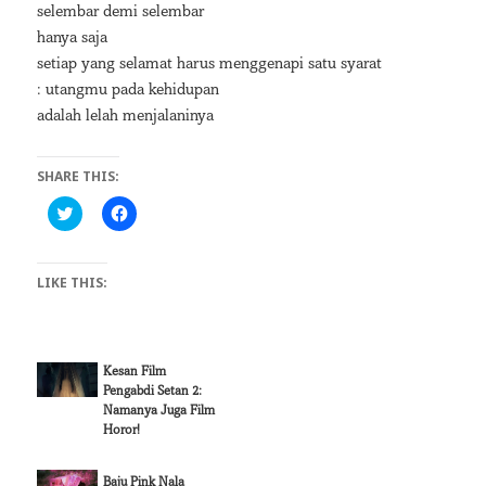
selembar demi selembar
hanya saja
setiap yang selamat harus menggenapi satu syarat
: utangmu pada kehidupan
adalah lelah menjalaninya
SHARE THIS:
C
C
l
l
i
i
c
c
k
k
LIKE THIS:
t
t
o
o
s
s
h
h
a
a
r
r
e
e
Kesan Film
o
o
Pengabdi Setan 2:
n
n
T
F
Namanya Juga Film
w
a
Horor!
i
c
t
e
t
b
e
o
Baju Pink Nala