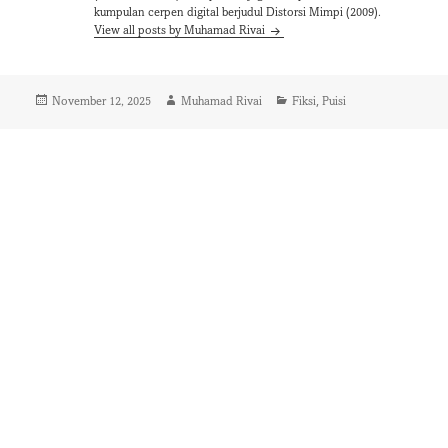
kumpulan cerpen digital berjudul Distorsi Mimpi (2009).
View all posts by Muhamad Rivai
Posted
Author
Categories
,
November 12, 2025
Muhamad Rivai
Fiksi
Puisi
on