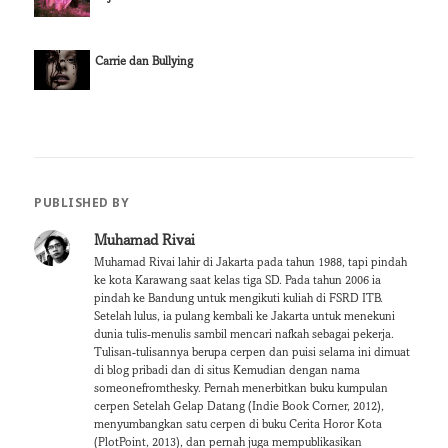
r
o
(
k
O
(
p
O
e
p
Carrie dan Bullying
n
e
s
n
i
s
n
i
n
n
e
n
w
e
w
w
i
w
n
i
PUBLISHED BY
d
n
o
d
w
o
Muhamad Rivai
)
w
)
Muhamad Rivai lahir di Jakarta pada tahun 1988, tapi pindah
ke kota Karawang saat kelas tiga SD. Pada tahun 2006 ia
pindah ke Bandung untuk mengikuti kuliah di FSRD ITB.
Setelah lulus, ia pulang kembali ke Jakarta untuk menekuni
dunia tulis-menulis sambil mencari nafkah sebagai pekerja.
Tulisan-tulisannya berupa cerpen dan puisi selama ini dimuat
di blog pribadi dan di situs Kemudian dengan nama
someonefromthesky. Pernah menerbitkan buku kumpulan
cerpen Setelah Gelap Datang (Indie Book Corner, 2012),
menyumbangkan satu cerpen di buku Cerita Horor Kota
(PlotPoint, 2013), dan pernah juga mempublikasikan