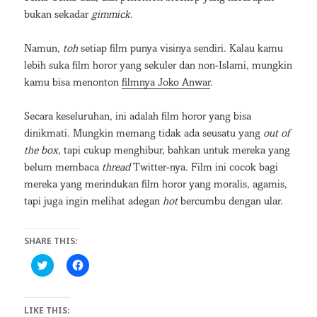
bukan sekadar
gimmick
.
Namun,
toh
setiap film punya visinya sendiri. Kalau kamu
lebih suka film horor yang sekuler dan non-Islami, mungkin
kamu bisa menonton
filmnya Joko Anwar
.
Secara keseluruhan, ini adalah film horor yang bisa
dinikmati. Mungkin memang tidak ada seusatu yang
out of
the box
, tapi cukup menghibur, bahkan untuk mereka yang
belum membaca
thread
Twitter-nya. Film ini cocok bagi
mereka yang merindukan film horor yang moralis, agamis,
tapi juga ingin melihat adegan
hot
bercumbu dengan ular.
SHARE THIS:
C
C
l
l
i
i
c
c
k
k
LIKE THIS:
t
t