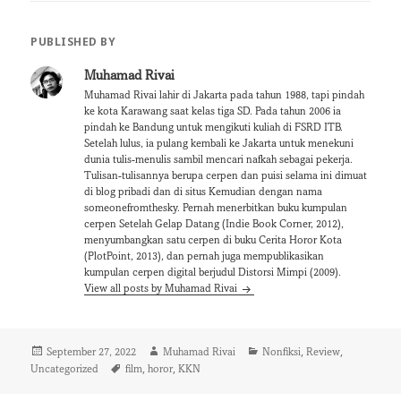
PUBLISHED BY
Muhamad Rivai
Muhamad Rivai lahir di Jakarta pada tahun 1988, tapi pindah
ke kota Karawang saat kelas tiga SD. Pada tahun 2006 ia
pindah ke Bandung untuk mengikuti kuliah di FSRD ITB.
Setelah lulus, ia pulang kembali ke Jakarta untuk menekuni
dunia tulis-menulis sambil mencari nafkah sebagai pekerja.
Tulisan-tulisannya berupa cerpen dan puisi selama ini dimuat
di blog pribadi dan di situs Kemudian dengan nama
someonefromthesky. Pernah menerbitkan buku kumpulan
cerpen Setelah Gelap Datang (Indie Book Corner, 2012),
menyumbangkan satu cerpen di buku Cerita Horor Kota
(PlotPoint, 2013), dan pernah juga mempublikasikan
kumpulan cerpen digital berjudul Distorsi Mimpi (2009).
View all posts by Muhamad Rivai
Posted
Author
Categories
,
,
September 27, 2022
Muhamad Rivai
Nonfiksi
Review
on
Tags
,
,
Uncategorized
film
horor
KKN