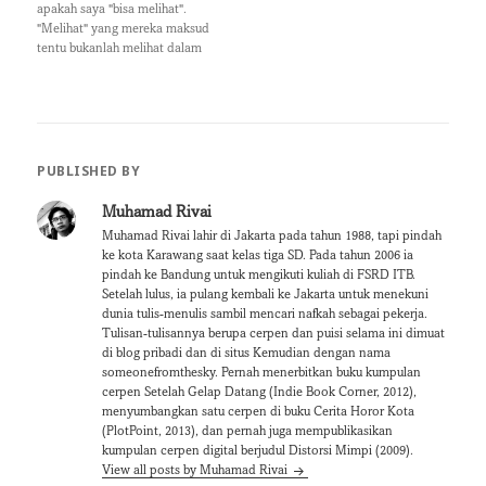
d
n
apakah saya "bisa melihat".
o
d
"Melihat" yang mereka maksud
w
o
)
w
tentu bukanlah melihat dalam
)
pengertian harfiah, melainkan
melihat makhluk halus.
Jawabannya adalah tidak, saya
tidak bisa melihat jin atau
makhluk halus lainnya. Hanya
karena saya menulis beberapa
PUBLISHED BY
cerpen yang bertema
supernatural, bukan berarti
Muhamad Rivai
saya…
Muhamad Rivai lahir di Jakarta pada tahun 1988, tapi pindah
ke kota Karawang saat kelas tiga SD. Pada tahun 2006 ia
pindah ke Bandung untuk mengikuti kuliah di FSRD ITB.
Setelah lulus, ia pulang kembali ke Jakarta untuk menekuni
dunia tulis-menulis sambil mencari nafkah sebagai pekerja.
Tulisan-tulisannya berupa cerpen dan puisi selama ini dimuat
di blog pribadi dan di situs Kemudian dengan nama
someonefromthesky. Pernah menerbitkan buku kumpulan
cerpen Setelah Gelap Datang (Indie Book Corner, 2012),
menyumbangkan satu cerpen di buku Cerita Horor Kota
(PlotPoint, 2013), dan pernah juga mempublikasikan
kumpulan cerpen digital berjudul Distorsi Mimpi (2009).
View all posts by Muhamad Rivai