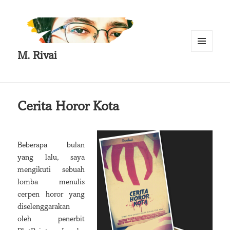
M. Rivai
MENU
AND
WIDGETS
Cerita Horor Kota
Beberapa bulan
yang lalu, saya
mengikuti sebuah
lomba menulis
cerpen horor yang
diselenggarakan
oleh penerbit