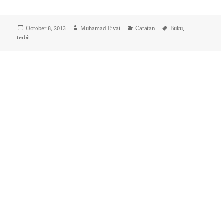
Posted
Author
Categories
Tags
,
October 8, 2013
Muhamad Rivai
Catatan
Buku
on
terbit