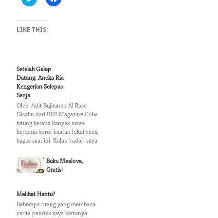
l
l
i
i
c
c
k
k
LIKE THIS:
t
t
o
o
s
s
h
h
a
a
r
r
e
e
Setelah Gelap
o
o
Datang: Aneka Ria
n
n
T
F
Kengerian Selepas
w
a
Senja
i
c
t
e
Oleh: Adit Bujbunen Al Buse
t
b
Disalin dari REB Magazine Coba
e
o
hitung berapa banyak novel
r
o
(
k
bertema horor buatan lokal yang
O
(
bagus saat ini. Kalau ‘radar’ saya
p
O
e
p
sendiri jujur saja selama ini
n
e
hanya bisa menangkap di
s
Buku Mealova,
n
kisaran karya-karya Abdullah
i
s
Gratis!
n
i
Harahap dan tribute-nya
n
n
(Kumpulan Budak Setan) saja.
e
n
w
e
Selebihnya, entah mengapa,
Melihat Hantu?
w
w
selalu gagal. Mungkin ‘radar’
Beberapa orang yang membaca
i
w
saya…
n
i
cerita pendek saya bertanya