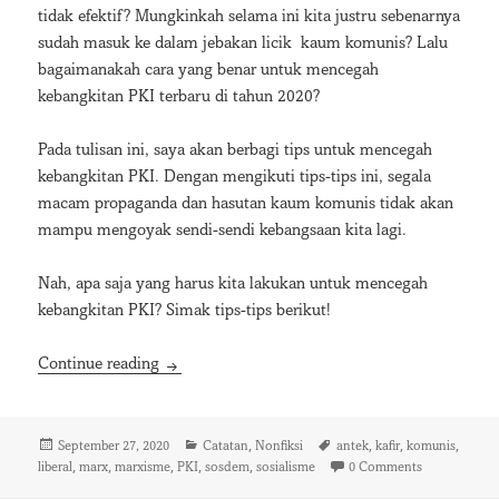
tidak efektif? Mungkinkah selama ini kita justru sebenarnya
sudah masuk ke dalam jebakan licik kaum komunis? Lalu
bagaimanakah cara yang benar untuk mencegah
kebangkitan PKI terbaru di tahun 2020?
Pada tulisan ini, saya akan berbagi tips untuk mencegah
kebangkitan PKI. Dengan mengikuti tips-tips ini, segala
macam propaganda dan hasutan kaum komunis tidak akan
mampu mengoyak sendi-sendi kebangsaan kita lagi.
Nah, apa saja yang harus kita lakukan untuk mencegah
kebangkitan PKI? Simak tips-tips berikut!
7 Tips Mencegah Kebangkitan PKI di Indonesi
Continue reading
Posted
Categories
Tags
,
,
,
,
September 27, 2020
Catatan
Nonfiksi
antek
kafir
komunis
on
,
,
,
,
,
liberal
marx
marxisme
PKI
sosdem
sosialisme
0 Comments