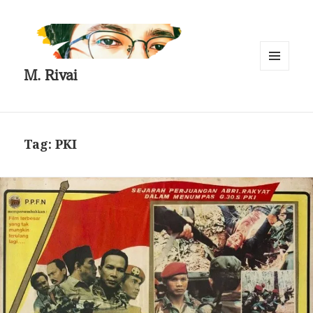
M. Rivai
MENU
AND
WIDGETS
Tag:
PKI