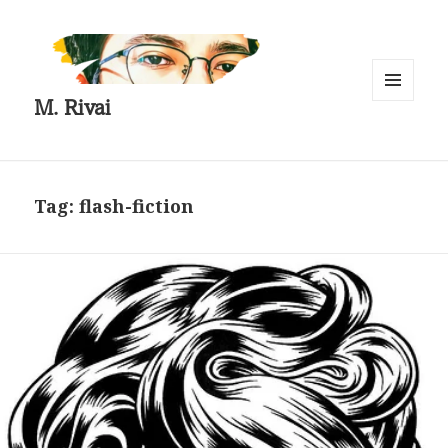
M. Rivai
MENU
AND
WIDGETS
Tag:
flash-fiction