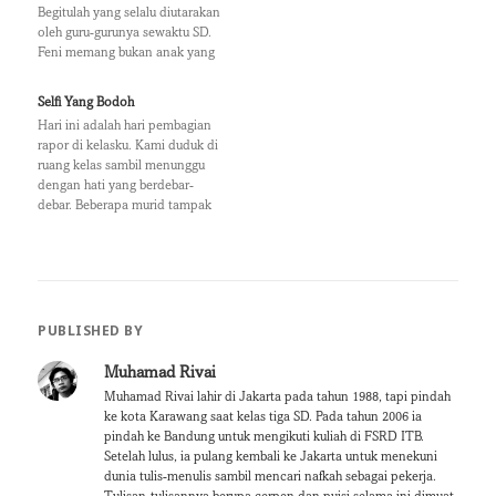
(
k
Begitulah yang selalu diutarakan
O
(
oleh guru-gurunya sewaktu SD.
p
O
Feni memang bukan anak yang
e
p
n
e
bodoh atau malas, ia bahkan
s
n
selalu masuk dalam peringkat
i
s
Selfi Yang Bodoh
tiga besar di kelasnya. Makanya,
n
i
Hari ini adalah hari pembagian
n
n
saat itu orangtuanya tidak
e
n
rapor di kelasku. Kami duduk di
benar-benar merasa khawatir
w
e
ruang kelas sambil menunggu
w
w
meskipun ada satu kejanggalan
i
w
dengan hati yang berdebar-
pada diri…
n
i
debar. Beberapa murid tampak
d
n
mencorat-coret bukunya dengan
o
d
w
o
gelisah, sementara sebagian
)
w
yang lain ada pula yang tampak
)
tidak peduli. Aku sendiri, aku tak
begitu peduli dengan nilai.
Bagiku nilai adalah sebuah opini,
PUBLISHED BY
aku…
Muhamad Rivai
Muhamad Rivai lahir di Jakarta pada tahun 1988, tapi pindah
ke kota Karawang saat kelas tiga SD. Pada tahun 2006 ia
pindah ke Bandung untuk mengikuti kuliah di FSRD ITB.
Setelah lulus, ia pulang kembali ke Jakarta untuk menekuni
dunia tulis-menulis sambil mencari nafkah sebagai pekerja.