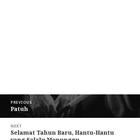
Post
PREVIOUS
navigation
Patuh
Previous
post:
NEXT
Selamat Tahun Baru, Hantu-Hantu
Next
yang Selalu Menunggu
post: