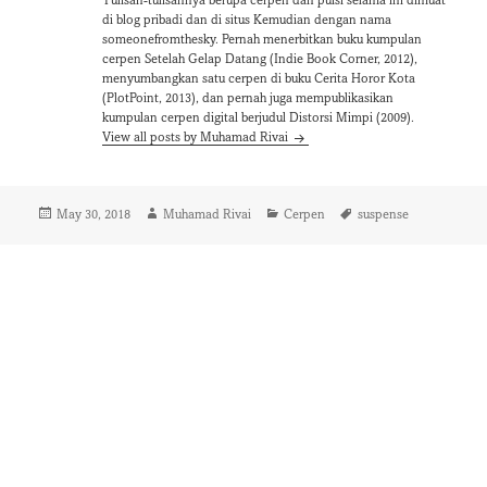
Tulisan-tulisannya berupa cerpen dan puisi selama ini dimuat
di blog pribadi dan di situs Kemudian dengan nama
someonefromthesky. Pernah menerbitkan buku kumpulan
cerpen Setelah Gelap Datang (Indie Book Corner, 2012),
menyumbangkan satu cerpen di buku Cerita Horor Kota
(PlotPoint, 2013), dan pernah juga mempublikasikan
kumpulan cerpen digital berjudul Distorsi Mimpi (2009).
View all posts by Muhamad Rivai
Posted
Author
Categories
Tags
May 30, 2018
Muhamad Rivai
Cerpen
suspense
on