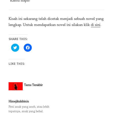
“Kamu siapa?”
Kisah ini sekarang telah dicetak menjadi sebuah novel yang
lengkap. Untuk mendapatkan novel ini silakan klik
di sini
.
SHARE THIS:
C
C
l
l
i
i
c
c
k
k
LIKE THIS:
t
t
o
o
s
s
h
h
a
a
r
r
e
e
Tamu Terakhir
o
o
n
n
T
F
w
a
i
c
Himejikuhibiniu
t
e
t
b
Feni anak yang aneh, atau lebih
e
o
tepatnya, anak yang bebal.
r
o