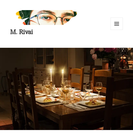
M. Rivai
MENU
AND
WIDGETS