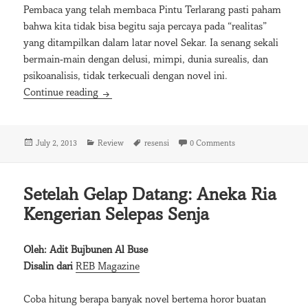
Pembaca yang telah membaca Pintu Terlarang pasti paham
bahwa kita tidak bisa begitu saja percaya pada “realitas”
yang ditampilkan dalam latar novel Sekar. Ia senang sekali
bermain-main dengan delusi, mimpi, dunia surealis, dan
psikoanalisis, tidak terkecuali dengan novel ini.
Resensi: Doa Ibu
Continue reading
Posted
Categories
Tags
July 2, 2013
Review
resensi
0 Comments
on
Setelah Gelap Datang: Aneka Ria
Kengerian Selepas Senja
Oleh: Adit Bujbunen Al Buse
Disalin dari
REB Magazine
Coba hitung berapa banyak novel bertema horor buatan