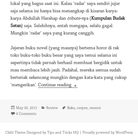
lokal yang bagus saat ini. Kalau ‘radar’ saya sendiri jujur
saja selama ini hanya bisa menangkap di kisaran karya-
karya Abdullah Harahap dan
tribute
-nya (
Kumpulan Budak
Setan
) saja. Selebihnya, entah mengapa, selalu gagal.
Mungkin ‘radar’ saya yang kurang canggih.
Jejeran buku novel (yang maunya) bertema horor di rak
toko buku-toko buku besar yang saya temui selama ini
sepertinya tidak pernah berhasil membuat bergidik untuk
mau membaca lebih jauh. Padahal, mereka semua sudah
berteriak sekencang mungkin dengan kata-kata yang cukup
Setelah Gelap Datang: Aneka Ria
‘mengerikan’.
Continue reading
Posted
Categories
Tags
,
,
May 30, 2013
Review
Buku
cerpen
resensi
on
0 Comments
Child Theme Designed by
Tips and Tricks HQ
|
Proudly powered by WordPress