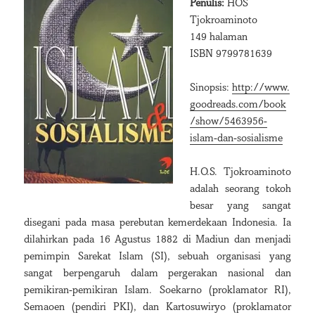
Penulis:
HOS
Tjokroaminoto
149 halaman
ISBN 9799781639
Sinopsis:
http://www.
goodreads.com/book
/show/5463956-
islam-dan-sosialisme
H.O.S. Tjokroaminoto
adalah seorang tokoh
besar yang sangat
disegani pada masa perebutan kemerdekaan Indonesia. Ia
dilahirkan pada 16 Agustus 1882 di Madiun dan menjadi
pemimpin Sarekat Islam (SI), sebuah organisasi yang
sangat berpengaruh dalam pergerakan nasional dan
pemikiran-pemikiran Islam. Soekarno (proklamator RI),
Semaoen (pendiri PKI), dan Kartosuwiryo (proklamator