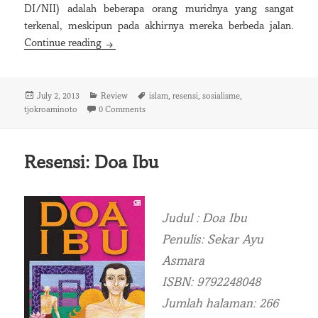
DI/NII) adalah beberapa orang muridnya yang sangat
terkenal, meskipun pada akhirnya mereka berbeda jalan.
Tjokroaminoto: Islam dan Sosialisme
Continue reading
Posted
Categories
Tags
,
,
,
July 2, 2013
Review
islam
resensi
sosialisme
on
tjokroaminoto
0 Comments
Resensi: Doa Ibu
Judul : Doa Ibu
Penulis: Sekar Ayu
Asmara
ISBN: 9792248048
Jumlah halaman: 266